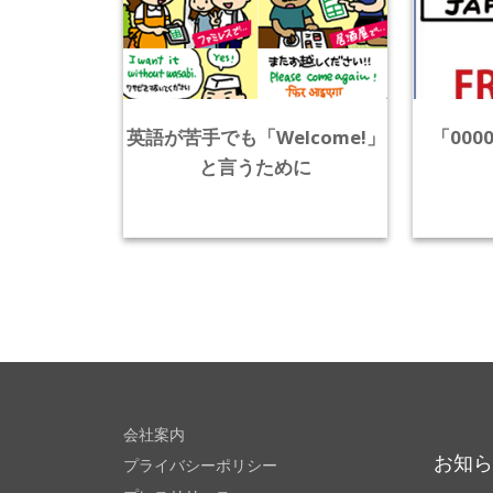
英語が苦手でも「Welcome!」
「000
と言うために
会社案内
お知
プライバシーポリシー