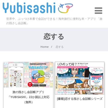
世界中、ぶっつけ本番で会話ができる！海外旅行に便利な本・アプリ 「旅
の指さし会話帳」
恋する
Home
恋する
旅の指さし会話帳アプリ
「YUBISASHI」22か国以上対応
[書籍]恋する指さし会話帳シリーズ
（無料）