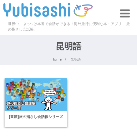
世界中、ぶっつけ本番で会話ができる！海外旅行に便利な本・アプリ 「旅
の指さし会話帳」
昆明語
Home
昆明語
[書籍]旅の指さし会話帳シリーズ