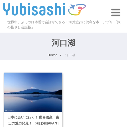
世界中、ぶっつけ本番で会話ができる！海外旅行に便利な本・アプリ 「旅
の指さし会話帳」
河口湖
Home
河口湖
日本に会いに行く！ 世界遺産 富
士の魅力発見！ 河口湖[JAPAN]