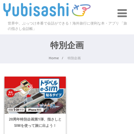
世界中、ぶっつけ本番で会話ができる！海外旅行に便利な本・アプリ 「旅
の指さし会話帳」
特別企画
Home
特別企画
20周年特別企画第1弾、指さしと
SIMを使って旅に出よう！