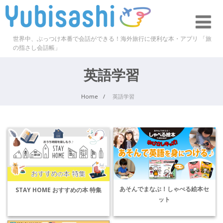
世界中、ぶっつけ本番で会話ができる！海外旅行に便利な本・アプリ 「旅
の指さし会話帳」
英語学習
Home
英語学習
あそんでまなぶ！しゃべる絵本セ
STAY HOME おすすめの本 特集
ット