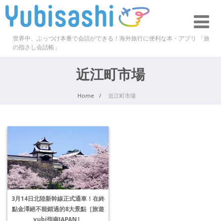
世界中、ぶっつけ本番で会話ができる！海外旅行に便利な本・アプリ 「旅
の指さし会話帳」
近江町市場
Home
近江町市場
3月14日北陸新幹線正式通車！在終
點金澤絕不能錯過的8大景點［旅遊
yubi指南JAPAN］