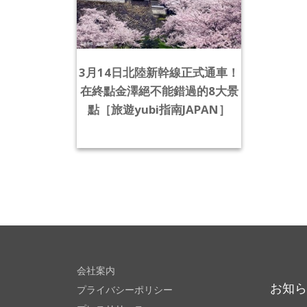
3月14日北陸新幹線正式通車！
在終點金澤絕不能錯過的8大景
點［旅遊yubi指南JAPAN］
会社案内
お知
プライバシーポリシー