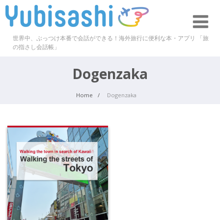
世界中、ぶっつけ本番で会話ができる！海外旅行に便利な本・アプリ 「旅
の指さし会話帳」
Dogenzaka
Home
Dogenzaka