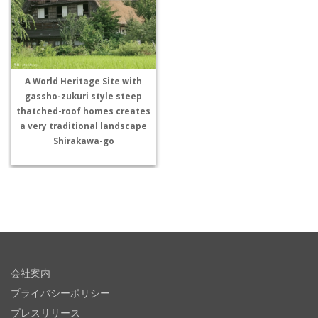
A World Heritage Site with
gassho-zukuri style steep
thatched-roof homes creates
a very traditional landscape
Shirakawa-go
会社案内
プライバシーポリシー
プレスリリース