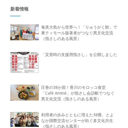
新着情報
奄美大島から世界へ！「りゅうがく館」で
東ティモール版著者がつなぐ異文化交流
（指さしのある風景）
「災害時の支援用指さし」を公開しました
圧巻の38か国！香川のモロッコ食堂
「Café Aminé」が指さし会話帳でつなぐ
異文化交流（指さしのある風景）
利用者の歩みとともに増えた38冊。とよ
なか国際交流センターが紡ぐ多文化共生
（指さしのある風景）