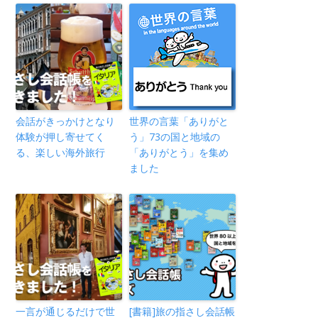
会話がきっかけとなり
世界の言葉「ありがと
体験が押し寄せてく
う」73の国と地域の
る、楽しい海外旅行
「ありがとう」を集め
ました
一言が通じるだけで世
[書籍]旅の指さし会話帳