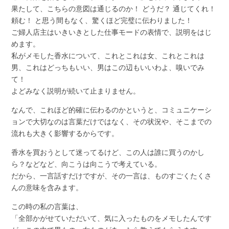
果たして、こちらの意図は通じるのか！ どうだ？ 通じてくれ！
頼む！ と思う間もなく、驚くほど完璧に伝わりました！
ご婦人店主はいきいきとした仕事モードの表情で、説明をはじ
めます。
私がメモした香水について、これとこれは女、これとこれは
男、これはどっちもいい、男はこの辺もいいわよ、嗅いでみ
て！
よどみなく説明が続いて止まりません。
なんで、これほど的確に伝わるのかというと、コミュニケーシ
ョンで大切なのは言葉だけではなく、その状況や、そこまでの
流れも大きく影響するからです。
香水を買おうとして迷ってるけど、この人は誰に買うのかし
ら？などなど、向こうは向こうで考えている。
だから、一言話すだけですが、その一言は、ものすごくたくさ
んの意味を含みます。
この時の私の言葉は、
「全部かがせていただいて、気に入ったものをメモしたんです