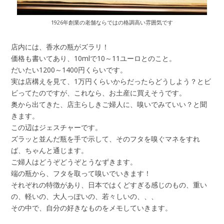
1926年創業の老舗ならではの格調高い雰囲気です
店内には、香水の瓶がズラリ！
価格も書いてあり、10mlで10～11ユーロとのこと。
だいたい1200～1400円くらいです。
実は店構えを見て、1万円くらいからだったらどうしよう？とビ
ビってたのですが、これなら、お土産に買えそうです。
奥から出てきた、店主らしきご婦人に、嗅いでみていい？と聞
きます。
この辺はジェスチャーです。
ズラッと並んだ瓶を手で示して、そのフタを嗅ぐマネをすれ
ば、ちゃんと通じます。
ご婦人はどうぞどうぞとうなずきます。
端の瓶から、フタを取って嗅いでいきます！
それぞれの特徴があり、日本ではくどすぎる感じのもの、重い
の、軽いの、大人っぽいの、若々しいの、、、
その中で、自分の好きなものをメモしていきます。