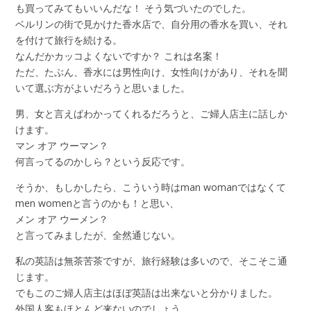
も買ってみてもいいんだな！ そう気づいたのでした。
ベルリンの街で見かけた香水店で、自分用の香水を買い、それ
を付けて旅行を続ける。
なんだかカッコよくないですか？ これは名案！
ただ、たぶん、香水には男性向け、女性向けがあり、それを聞
いて選ぶ方がよいだろうと思いました。
男、女と言えばわかってくれるだろうと、ご婦人店主に話しか
けます。
マン オア ウーマン？
何言ってるのかしら？という反応です。
そうか、もしかしたら、こういう時はman womanではなくて
men womenと言うのかも！と思い、
メン オア ウーメン？
と言ってみましたが、全然通じない。
私の英語は無茶苦茶ですが、旅行経験は多いので、そこそこ通
じます。
でもこのご婦人店主はほぼ英語は出来ないと分かりました。
外国人客もほとんど来ないのでしょう。