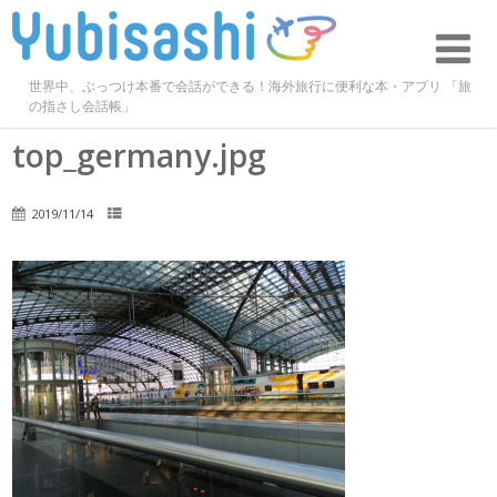
世界中、ぶっつけ本番で会話ができる！海外旅行に便利な本・アプリ 「旅
の指さし会話帳」
top_germany.jpg
2019/11/14