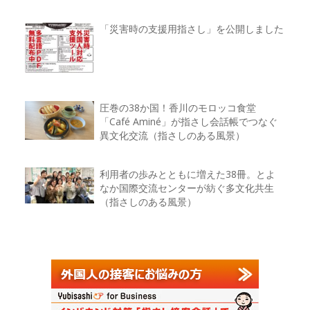
「災害時の支援用指さし」を公開しました
圧巻の38か国！香川のモロッコ食堂
「Café Aminé」が指さし会話帳でつなぐ
異文化交流（指さしのある風景）
利用者の歩みとともに増えた38冊。とよ
なか国際交流センターが紡ぐ多文化共生
（指さしのある風景）