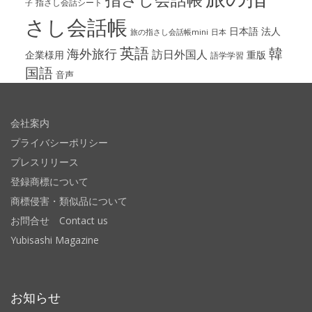
指さし会話シート
子
さし会話帳
日本語
法人
旅の指さし会話帳mini
日本
英語
韓
海外旅行
訪日外国人
企業様用
重版
語学学習
国語
音声
会社案内
プライバシーポリシー
プレスリリース
登録商標について
商標侵害・類似品について
お問合せ Contact us
Yubisashi Magazine
お知らせ