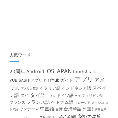
人気ワード
iOS
JAPAN
20周年
Android
touch＆talk
アプリ
アメ
たびYubiガイド
YUBISASHIアプリ
リカ
スペイ
イタリア語
インドネシア語
アメリカ英語
タイ語
ン語
タイ
ドイツ語
フィリピン語
パリ
トイレ
フランス語
ベトナム語
フランス
マレーシア
メキシコ
ロ
中国語
台湾華語
ワンテーマ
台湾
外国語
シア語
戸加里康
旅の指
指さし会話帳