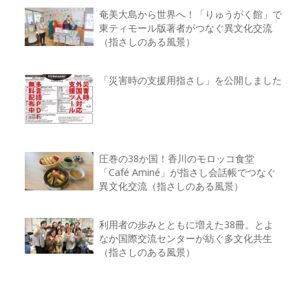
奄美大島から世界へ！「りゅうがく館」で
東ティモール版著者がつなぐ異文化交流
（指さしのある風景）
「災害時の支援用指さし」を公開しました
圧巻の38か国！香川のモロッコ食堂
「Café Aminé」が指さし会話帳でつなぐ
異文化交流（指さしのある風景）
利用者の歩みとともに増えた38冊。とよ
なか国際交流センターが紡ぐ多文化共生
（指さしのある風景）