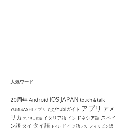
人気ワード
iOS
JAPAN
20周年
Android
touch＆talk
アプリ
アメ
たびYubiガイド
YUBISASHIアプリ
リカ
スペイ
イタリア語
インドネシア語
アメリカ英語
タイ語
ン語
タイ
ドイツ語
フィリピン語
パリ
トイレ