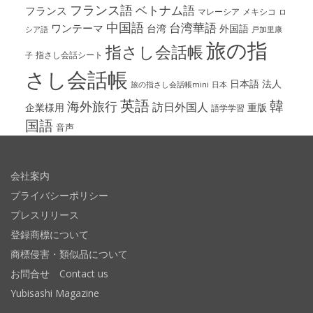
フランス語
ベトナム語
フランス
マレーシア
メキシコ
ロ
中国語
台湾華語
ワンテーマ
台湾
外国語
シア語
戸加里康
旅の指
指さし会話帳
指さし会話シート
子
さし会話帳
日本語
法人
旅の指さし会話帳mini
日本
英語
韓
海外旅行
訪日外国人
企業様用
重版
語学学習
国語
音声
会社案内
プライバシーポリシー
プレスリリース
登録商標について
商標侵害・類似品について
お問合せ Contact us
Yubisashi Magazine