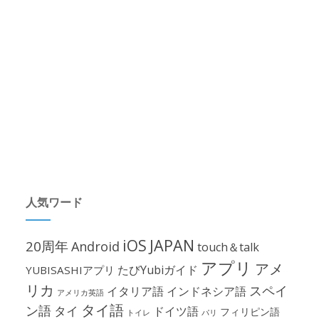
人気ワード
iOS
JAPAN
20周年
Android
touch＆talk
アプリ
アメ
たびYubiガイド
YUBISASHIアプリ
リカ
スペイ
イタリア語
インドネシア語
アメリカ英語
タイ語
ン語
タイ
ドイツ語
フィリピン語
パリ
トイレ