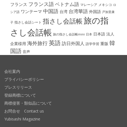
フランス語
ベトナム語
フランス
マレーシア
メキシコ
ロ
中国語
台湾華語
ワンテーマ
台湾
外国語
シア語
戸加里康
旅の指
指さし会話帳
指さし会話シート
子
さし会話帳
日本語
法人
旅の指さし会話帳mini
日本
英語
韓
海外旅行
訪日外国人
企業様用
重版
語学学習
国語
音声
会社案内
プライバシーポリシー
プレスリリース
登録商標について
商標侵害・類似品について
お問合せ Contact us
Yubisashi Magazine