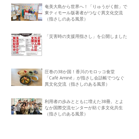
奄美大島から世界へ！「りゅうがく館」で
東ティモール版著者がつなぐ異文化交流
（指さしのある風景）
「災害時の支援用指さし」を公開しました
圧巻の38か国！香川のモロッコ食堂
「Café Aminé」が指さし会話帳でつなぐ
異文化交流（指さしのある風景）
利用者の歩みとともに増えた38冊。とよ
なか国際交流センターが紡ぐ多文化共生
（指さしのある風景）