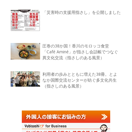
「災害時の支援用指さし」を公開しました
圧巻の38か国！香川のモロッコ食堂
「Café Aminé」が指さし会話帳でつなぐ
異文化交流（指さしのある風景）
利用者の歩みとともに増えた38冊。とよ
なか国際交流センターが紡ぐ多文化共生
（指さしのある風景）