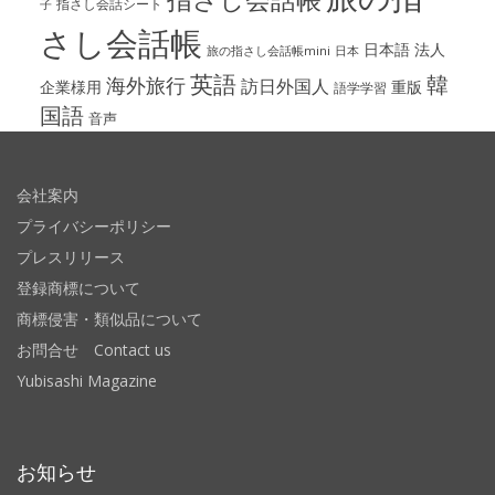
指さし会話シート
子
さし会話帳
日本語
法人
旅の指さし会話帳mini
日本
英語
韓
海外旅行
訪日外国人
企業様用
重版
語学学習
国語
音声
会社案内
プライバシーポリシー
プレスリリース
登録商標について
商標侵害・類似品について
お問合せ Contact us
Yubisashi Magazine
お知らせ