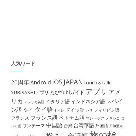
人気ワード
iOS
JAPAN
20周年
Android
touch＆talk
アプリ
アメ
たびYubiガイド
YUBISASHIアプリ
リカ
スペイ
イタリア語
インドネシア語
アメリカ英語
タイ語
ン語
タイ
ドイツ語
フィリピン語
パリ
トイレ
フランス語
ベトナム語
フランス
マレーシア
メキシコ
ロ
中国語
台湾華語
ワンテーマ
台湾
外国語
シア語
戸加里康
旅の指
指さし会話帳