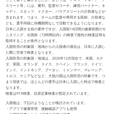
スリート等」には、審判、監督やコーチ、練習パートナー、キ
ャディ、スタッフ、ドクター、パラアスリートの介助者などが
含まれます。つまり、チームの監督や帯同する医師、介助者な
ども、選手同様に待機期間なしで活動できるようになります。
日本に入国する前の要件ですが、入国前14日間の健康状態のモ
ニタリング、出国前（72時間以内）の検査で陰性の検査証明を
取得することが条件となります。
入国拒否の対象国・地域からの入国者の場合は、日本に入国し
た際に空港で検査となります。
入国拒否の対象国・地域は、2020年12月現在で、米国、カナ
ダ、英国、オランダ、スイス、スペイン、フランス、ドイツ、
インド、インドネシア、ブータン、ミャンマー、マレーシア、
トルコ、ケニアなどなど、大抵の国は入国拒否の対象です。つ
まり現状では、ほとんどの選手は日本に入国した時点で検査と
なります。
検査はPCR検査、抗原定量検査が想定されています。
入国後は、下記のようなことが検討されています。
・アプリで健康管理、接触確認アプリも使用