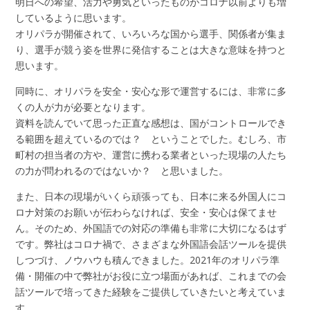
明日への希望、活力や勇気といったものがコロナ以前よりも増
しているように思います。
オリパラが開催されて、いろいろな国から選手、関係者が集ま
り、選手が競う姿を世界に発信することは大きな意味を持つと
思います。
同時に、オリパラを安全・安心な形で運営するには、非常に多
くの人が力が必要となります。
資料を読んでいて思った正直な感想は、国がコントロールでき
る範囲を超えているのでは？ ということでした。むしろ、市
町村の担当者の方や、運営に携わる業者といった現場の人たち
の力が問われるのではないか？ と思いました。
また、日本の現場がいくら頑張っても、日本に来る外国人にコ
ロナ対策のお願いが伝わらなければ、安全・安心は保てませ
ん。そのため、外国語での対応の準備も非常に大切になるはず
です。弊社はコロナ禍で、さまざまな外国語会話ツールを提供
しつづけ、ノウハウも積んできました。2021年のオリパラ準
備・開催の中で弊社がお役に立つ場面があれば、これまでの会
話ツールで培ってきた経験をご提供していきたいと考えていま
す。