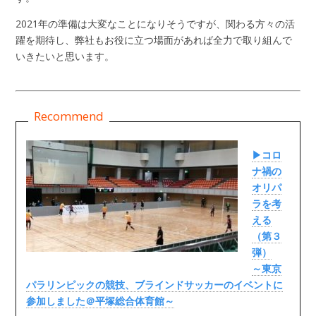
2021年の準備は大変なことになりそうですが、関わる方々の活
躍を期待し、弊社もお役に立つ場面があれば全力で取り組んで
いきたいと思います。
▶コロ
ナ禍の
オリパ
ラを考
える
（第３
弾）
～東京
パラリンピックの競技、ブラインドサッカーのイベントに
参加しました＠平塚総合体育館～