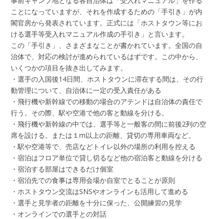
事前キャンプ地となる各自治体は「受入れマニュアル」を作る
ことになっていますが、それを作成するための「手引き」が内
閣官房から発表されています。正式には「ホストタウン等にお
ける選手等受入れマニュアル作成の手引き」と言います。
この「手引き」、さまざまなことが書かれています。全国の自
治体で、対応の検討が進められているはずです。この中から、
いくつかの項目を抜き出してみます。
・選手の入国後14日間、ホストタウンに滞在する間は、その行
動管理について、自治体に一定の受入責任がある
・飛行機や新幹線での移動の場合のアテンドは自治体の責任で
行う。その際、駅や空港で他の客と動線を分ける。
・飛行機や新幹線の中では、選手等と一般客の間に前後2列の空
席を設ける。または１m以上の距離、貸切の専用車両など。
・駅や空港等で、売店などトイレ以外の場所の利用を控える
・宿泊はフロア単位で貸し切るなど他の宿泊客と動線を分ける
・宿泊する部屋はできるだけ個室
・宿泊先での食事は専用会場か自室でとることが原則
・ホストタウン交流はSNSやオンラインも活用して進める
・選手と見学者の距離を十分に保った、公開練習の見学
・オンラインでの選手との対話