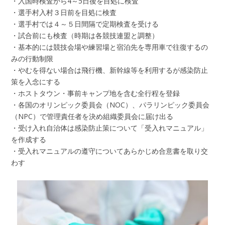
・入国時検査から4～5日後を目処に検査
・選手村入村３日前を目処に検査
・選手村では４～５日間隔で定期検査を受ける
・試合前にも検査（時期は各競技連盟と調整）
・基本的には競技会場や練習場と宿泊先を専用車で往復するの
みの行動制限
・やむを得ない場合は飛行機、新幹線等を利用するが感染防止
策を入念にする
・ホストタウン・事前キャンプ地を含む全行程を登録
・各国のオリンピック委員会（NOC）、パラリンピック委員会
（NPC）で管理責任者を決め組織委員会に届け出る
・受け入れ自治体は感染防止策について「受入れマニュアル」
を作成する
・受入れマニュアルの遵守についてあらかじめ合意書を取り交
わす