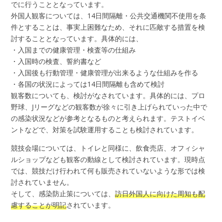
でに行うこととなっています。
外国人観客については、14日間隔離・公共交通機関不使用を条
件とすることは、事実上困難なため、それに匹敵する措置を検
討することとなっています。具体的には、
・入国までの健康管理・検査等の仕組み
・入国時の検査、誓約書など
・入国後も行動管理・健康管理が出来るような仕組みを作る
・各国の状況によっては14日間隔離も含めて検討
観客数についても、検討がなされています。具体的には、プロ
野球、Jリーグなどの観客数が徐々に引き上げられていった中で
の感染状況などが参考となるものと考えられます。テストイベ
ントなどで、対策を試験運用することも検討されています。
競技会場については、トイレと同様に、飲食売店、オフィシャ
ルショップなども観客の動線として検討されています。現時点
では、競技だけ行われて何も販売されていないような形では検
討されていません。
そして、感染防止策については、
訪日外国人に向けた周知も配
慮することが明記
されています。