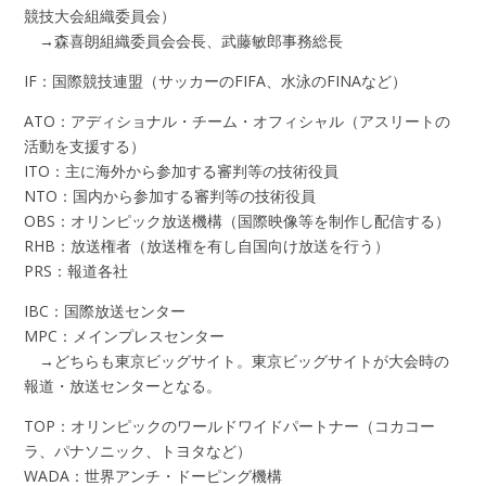
競技大会組織委員会）
→森喜朗組織委員会会長、武藤敏郎事務総長
IF：国際競技連盟（サッカーのFIFA、水泳のFINAなど）
ATO：アディショナル・チーム・オフィシャル（アスリートの
活動を⽀援する）
ITO：主に海外から参加する審判等の技術役員
NTO：国内から参加する審判等の技術役員
OBS：オリンピック放送機構（国際映像等を制作し配信する）
RHB：放送権者（放送権を有し自国向け放送を行う）
PRS：報道各社
IBC：国際放送センター
MPC：メインプレスセンター
→どちらも東京ビッグサイト。東京ビッグサイトが大会時の
報道・放送センターとなる。
TOP：オリンピックのワールドワイドパートナー（コカコー
ラ、パナソニック、トヨタなど）
WADA：世界アンチ・ドーピング機構