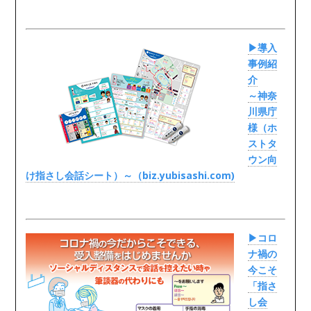
▶導入
事例紹
介
～神奈
川県庁
様（ホ
ストタ
ウン向
け指さし会話シート）～（biz.yubisashi.com)
▶コロ
ナ禍の
今こそ
「指さ
し会