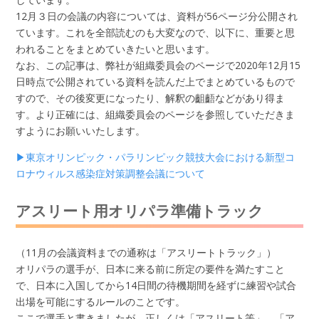
12月３日の会議の内容については、資料が56ページ分公開され
ています。これを全部読むのも大変なので、以下に、重要と思
われることをまとめていきたいと思います。
なお、この記事は、弊社が組織委員会のページで2020年12月15
日時点で公開されている資料を読んだ上でまとめているもので
すので、その後変更になったり、解釈の齟齬などがあり得ま
す。より正確には、組織委員会のページを参照していただきま
すようにお願いいたします。
▶東京オリンピック・パラリンピック競技大会における新型コ
ロナウィルス感染症対策調整会議について
アスリート用オリパラ準備トラック
（11月の会議資料までの通称は「アスリートトラック」）
オリパラの選手が、日本に来る前に所定の要件を満たすこと
で、日本に入国してから14日間の待機期間を経ずに練習や試合
出場を可能にするルールのことです。
ここで選手と書きましたが、正しくは「アスリート等」。「ア