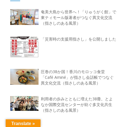
奄美大島から世界へ！「りゅうがく館」で
東ティモール版著者がつなぐ異文化交流
（指さしのある風景）
「災害時の支援用指さし」を公開しました
圧巻の38か国！香川のモロッコ食堂
「Café Aminé」が指さし会話帳でつなぐ
異文化交流（指さしのある風景）
利用者の歩みとともに増えた38冊。とよ
なか国際交流センターが紡ぐ多文化共生
（指さしのある風景）
Translate »