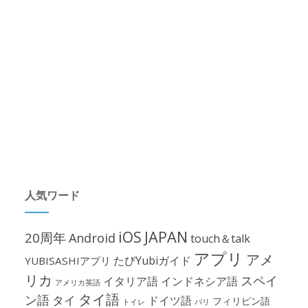
人気ワード
iOS
JAPAN
20周年
Android
touch＆talk
アプリ
アメ
たびYubiガイド
YUBISASHIアプリ
リカ
スペイ
イタリア語
インドネシア語
アメリカ英語
タイ語
ン語
タイ
ドイツ語
フィリピン語
パリ
トイレ