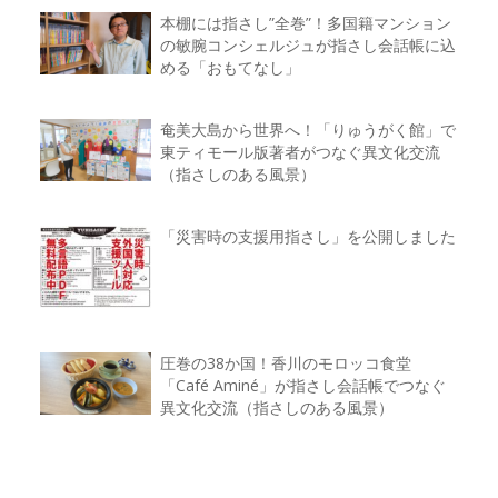
本棚には指さし”全巻”！多国籍マンション
の敏腕コンシェルジュが指さし会話帳に込
める「おもてなし」
奄美大島から世界へ！「りゅうがく館」で
東ティモール版著者がつなぐ異文化交流
（指さしのある風景）
「災害時の支援用指さし」を公開しました
圧巻の38か国！香川のモロッコ食堂
「Café Aminé」が指さし会話帳でつなぐ
異文化交流（指さしのある風景）