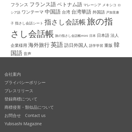
フランス語
ベトナム語
フランス
マレーシア
メキシコ
ロ
中国語
台湾華語
ワンテーマ
台湾
外国語
シア語
戸加里康
旅の指
指さし会話帳
指さし会話シート
子
さし会話帳
日本語
法人
旅の指さし会話帳mini
日本
英語
韓
海外旅行
訪日外国人
企業様用
重版
語学学習
国語
音声
会社案内
プライバシーポリシー
プレスリリース
登録商標について
商標侵害・類似品について
お問合せ Contact us
Yubisashi Magazine