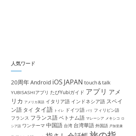
人気ワード
iOS
JAPAN
20周年
Android
touch＆talk
アプリ
アメ
たびYubiガイド
YUBISASHIアプリ
リカ
スペイ
イタリア語
インドネシア語
アメリカ英語
タイ語
ン語
タイ
ドイツ語
フィリピン語
パリ
トイレ
フランス語
ベトナム語
フランス
マレーシア
メキシコ
ロ
中国語
台湾華語
ワンテーマ
台湾
外国語
シア語
戸加里康
旅の指
指さし会話帳