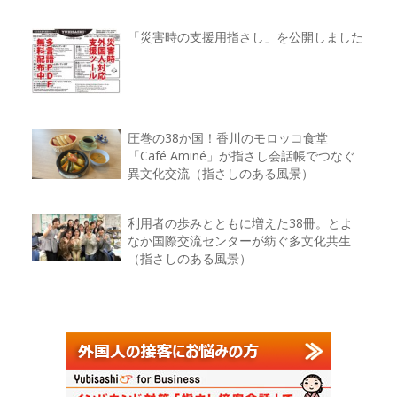
「災害時の支援用指さし」を公開しました
圧巻の38か国！香川のモロッコ食堂
「Café Aminé」が指さし会話帳でつなぐ
異文化交流（指さしのある風景）
利用者の歩みとともに増えた38冊。とよ
なか国際交流センターが紡ぐ多文化共生
（指さしのある風景）