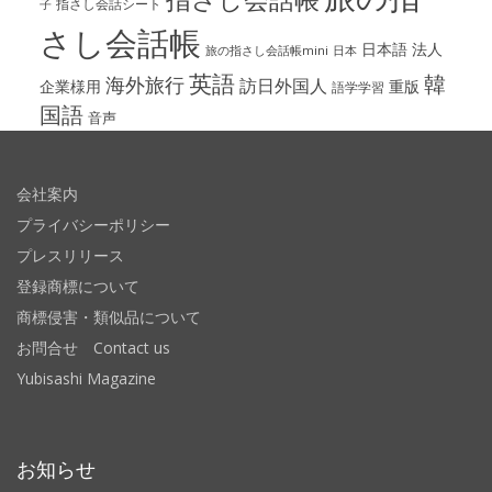
指さし会話シート
子
さし会話帳
日本語
法人
旅の指さし会話帳mini
日本
英語
韓
海外旅行
訪日外国人
企業様用
重版
語学学習
国語
音声
会社案内
プライバシーポリシー
プレスリリース
登録商標について
商標侵害・類似品について
お問合せ Contact us
Yubisashi Magazine
お知らせ