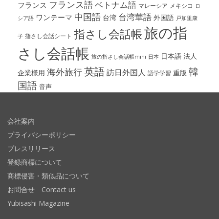
フランス語
ベトナム語
フランス
マレーシア
メキシコ
ロ
中国語
台湾華語
ワンテーマ
台湾
外国語
シア語
戸加里康
旅の指
指さし会話帳
指さし会話シート
子
さし会話帳
日本語
法人
旅の指さし会話帳mini
日本
英語
韓
海外旅行
訪日外国人
企業様用
重版
語学学習
国語
音声
会社案内
プライバシーポリシー
プレスリリース
登録商標について
商標侵害・類似品について
お問合せ Contact us
Yubisashi Magazine