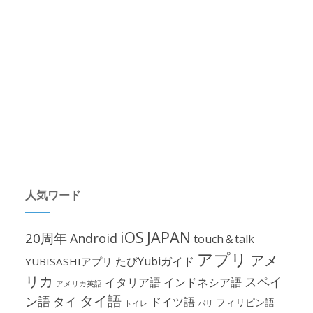
人気ワード
iOS
JAPAN
20周年
Android
touch＆talk
アプリ
アメ
たびYubiガイド
YUBISASHIアプリ
リカ
スペイ
イタリア語
インドネシア語
アメリカ英語
タイ語
ン語
タイ
ドイツ語
フィリピン語
パリ
トイレ