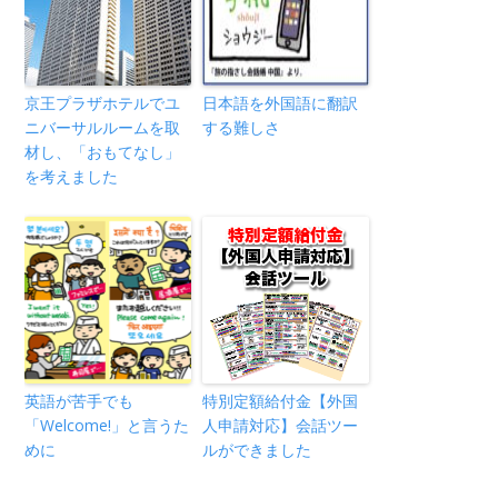
京王プラザホテルでユ
日本語を外国語に翻訳
ニバーサルルームを取
する難しさ
材し、「おもてなし」
を考えました
英語が苦手でも
特別定額給付金【外国
「Welcome!」と言うた
人申請対応】会話ツー
めに
ルができました