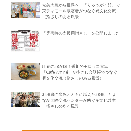
奄美大島から世界へ！「りゅうがく館」で
東ティモール版著者がつなぐ異文化交流
（指さしのある風景）
「災害時の支援用指さし」を公開しました
圧巻の38か国！香川のモロッコ食堂
「Café Aminé」が指さし会話帳でつなぐ
異文化交流（指さしのある風景）
利用者の歩みとともに増えた38冊。とよ
なか国際交流センターが紡ぐ多文化共生
（指さしのある風景）