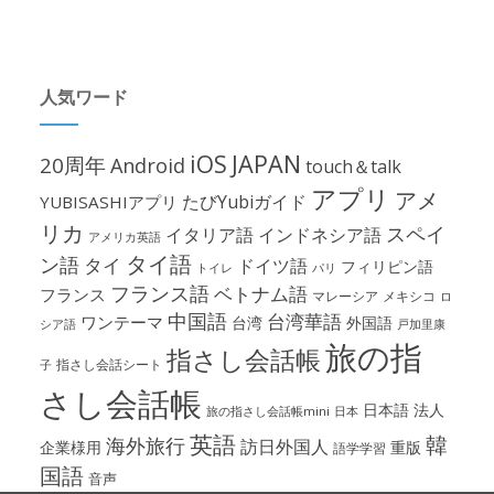
人気ワード
iOS
JAPAN
20周年
Android
touch＆talk
アプリ
アメ
たびYubiガイド
YUBISASHIアプリ
リカ
スペイ
イタリア語
インドネシア語
アメリカ英語
タイ語
ン語
タイ
ドイツ語
フィリピン語
パリ
トイレ
フランス語
ベトナム語
フランス
マレーシア
メキシコ
ロ
中国語
台湾華語
ワンテーマ
台湾
外国語
シア語
戸加里康
旅の指
指さし会話帳
指さし会話シート
子
さし会話帳
日本語
法人
旅の指さし会話帳mini
日本
英語
韓
海外旅行
訪日外国人
企業様用
重版
語学学習
国語
音声