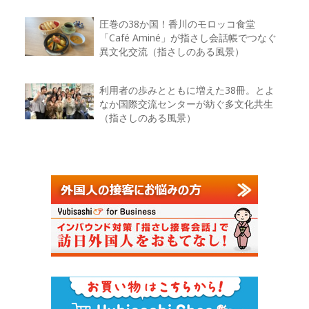
圧巻の38か国！香川のモロッコ食堂
「Café Aminé」が指さし会話帳でつなぐ
異文化交流（指さしのある風景）
利用者の歩みとともに増えた38冊。とよ
なか国際交流センターが紡ぐ多文化共生
（指さしのある風景）