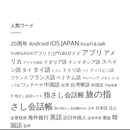
人気ワード
iOS
JAPAN
20周年
Android
touch＆talk
アプリ
アメ
たびYubiガイド
YUBISASHIアプリ
リカ
スペイ
イタリア語
インドネシア語
アメリカ英語
タイ語
ン語
タイ
ドイツ語
フィリピン語
パリ
トイレ
フランス語
ベトナム語
フランス
マレーシア
メキシコ
ロ
中国語
台湾華語
ワンテーマ
台湾
外国語
シア語
戸加里康
旅の指
指さし会話帳
指さし会話シート
子
さし会話帳
日本語
法人
旅の指さし会話帳mini
日本
英語
韓
海外旅行
訪日外国人
企業様用
重版
語学学習
国語
音声