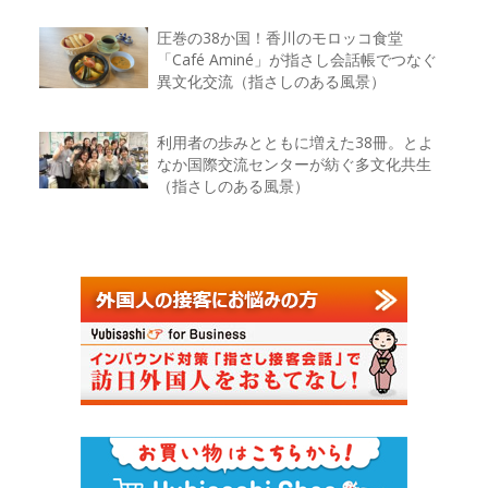
圧巻の38か国！香川のモロッコ食堂
「Café Aminé」が指さし会話帳でつなぐ
異文化交流（指さしのある風景）
利用者の歩みとともに増えた38冊。とよ
なか国際交流センターが紡ぐ多文化共生
（指さしのある風景）