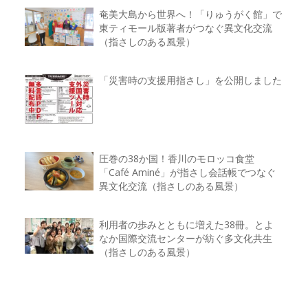
奄美大島から世界へ！「りゅうがく館」で
東ティモール版著者がつなぐ異文化交流
（指さしのある風景）
「災害時の支援用指さし」を公開しました
圧巻の38か国！香川のモロッコ食堂
「Café Aminé」が指さし会話帳でつなぐ
異文化交流（指さしのある風景）
利用者の歩みとともに増えた38冊。とよ
なか国際交流センターが紡ぐ多文化共生
（指さしのある風景）