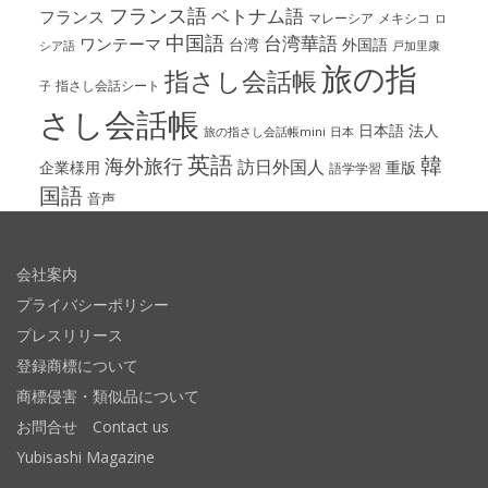
フランス語
ベトナム語
フランス
マレーシア
メキシコ
ロ
中国語
台湾華語
ワンテーマ
台湾
外国語
シア語
戸加里康
旅の指
指さし会話帳
指さし会話シート
子
さし会話帳
日本語
法人
旅の指さし会話帳mini
日本
英語
韓
海外旅行
訪日外国人
企業様用
重版
語学学習
国語
音声
会社案内
プライバシーポリシー
プレスリリース
登録商標について
商標侵害・類似品について
お問合せ Contact us
Yubisashi Magazine