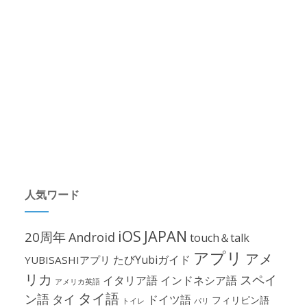
人気ワード
iOS
JAPAN
20周年
Android
touch＆talk
アプリ
アメ
たびYubiガイド
YUBISASHIアプリ
リカ
スペイ
イタリア語
インドネシア語
アメリカ英語
タイ語
ン語
タイ
ドイツ語
フィリピン語
パリ
トイレ