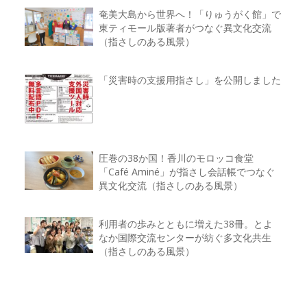
奄美大島から世界へ！「りゅうがく館」で
東ティモール版著者がつなぐ異文化交流
（指さしのある風景）
「災害時の支援用指さし」を公開しました
圧巻の38か国！香川のモロッコ食堂
「Café Aminé」が指さし会話帳でつなぐ
異文化交流（指さしのある風景）
利用者の歩みとともに増えた38冊。とよ
なか国際交流センターが紡ぐ多文化共生
（指さしのある風景）