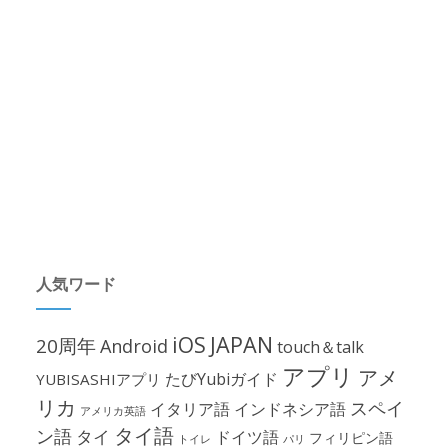
人気ワード
iOS
JAPAN
20周年
Android
touch＆talk
アプリ
アメ
たびYubiガイド
YUBISASHIアプリ
リカ
スペイ
イタリア語
インドネシア語
アメリカ英語
タイ語
ン語
タイ
ドイツ語
フィリピン語
パリ
トイレ