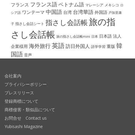
フランス語
ベトナム語
フランス
マレーシア
メキシコ
ロ
中国語
台湾華語
ワンテーマ
台湾
外国語
シア語
戸加里康
旅の指
指さし会話帳
指さし会話シート
子
さし会話帳
日本語
法人
旅の指さし会話帳mini
日本
英語
韓
海外旅行
訪日外国人
企業様用
重版
語学学習
国語
音声
会社案内
プライバシーポリシー
プレスリリース
登録商標について
商標侵害・類似品について
お問合せ Contact us
Yubisashi Magazine