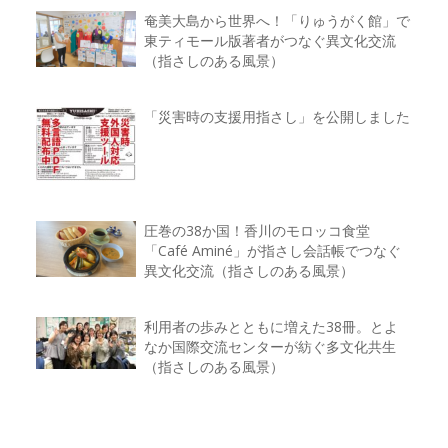
奄美大島から世界へ！「りゅうがく館」で
東ティモール版著者がつなぐ異文化交流
（指さしのある風景）
「災害時の支援用指さし」を公開しました
圧巻の38か国！香川のモロッコ食堂
「Café Aminé」が指さし会話帳でつなぐ
異文化交流（指さしのある風景）
利用者の歩みとともに増えた38冊。とよ
なか国際交流センターが紡ぐ多文化共生
（指さしのある風景）