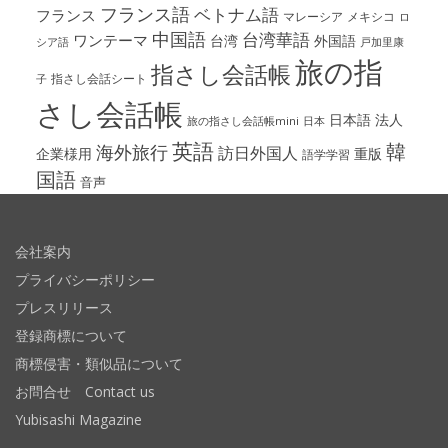
フランス語
ベトナム語
フランス
マレーシア
メキシコ
ロ
中国語
台湾華語
ワンテーマ
台湾
外国語
シア語
戸加里康
旅の指
指さし会話帳
指さし会話シート
子
さし会話帳
日本語
法人
旅の指さし会話帳mini
日本
英語
韓
海外旅行
訪日外国人
企業様用
重版
語学学習
国語
音声
会社案内
プライバシーポリシー
プレスリリース
登録商標について
商標侵害・類似品について
お問合せ Contact us
Yubisashi Magazine