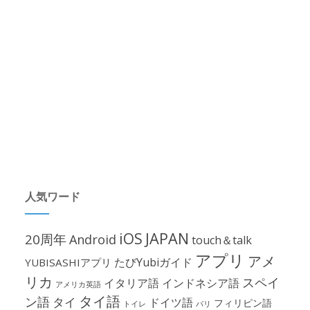
人気ワード
iOS
JAPAN
20周年
Android
touch＆talk
アプリ
アメ
たびYubiガイド
YUBISASHIアプリ
リカ
スペイ
イタリア語
インドネシア語
アメリカ英語
タイ語
ン語
タイ
ドイツ語
フィリピン語
パリ
トイレ