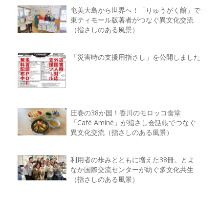
奄美大島から世界へ！「りゅうがく館」で
東ティモール版著者がつなぐ異文化交流
（指さしのある風景）
「災害時の支援用指さし」を公開しました
圧巻の38か国！香川のモロッコ食堂
「Café Aminé」が指さし会話帳でつなぐ
異文化交流（指さしのある風景）
利用者の歩みとともに増えた38冊。とよ
なか国際交流センターが紡ぐ多文化共生
（指さしのある風景）