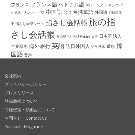
フランス語
ベトナム語
フランス
マレーシア
メキシコ
ロ
中国語
台湾華語
ワンテーマ
台湾
外国語
シア語
戸加里康
旅の指
指さし会話帳
指さし会話シート
子
さし会話帳
日本語
法人
旅の指さし会話帳mini
日本
英語
韓
海外旅行
訪日外国人
企業様用
重版
語学学習
国語
音声
会社案内
プライバシーポリシー
プレスリリース
登録商標について
商標侵害・類似品について
お問合せ Contact us
Yubisashi Magazine