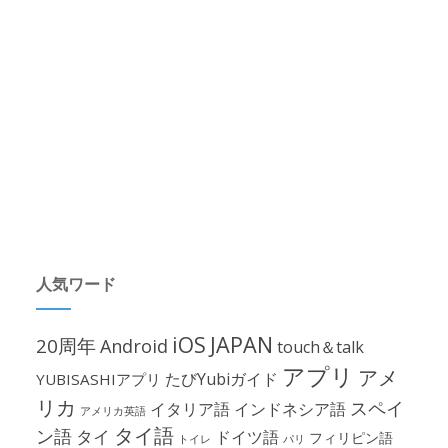
人気ワード
iOS
JAPAN
20周年
Android
touch＆talk
アプリ
アメ
たびYubiガイド
YUBISASHIアプリ
リカ
スペイ
イタリア語
インドネシア語
アメリカ英語
タイ語
ン語
タイ
ドイツ語
フィリピン語
パリ
トイレ