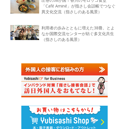
圧巻の38か国！香川のモロッコ食堂
「Café Aminé」が指さし会話帳でつなぐ
異文化交流（指さしのある風景）
利用者の歩みとともに増えた38冊。とよ
なか国際交流センターが紡ぐ多文化共生
（指さしのある風景）