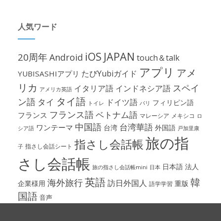
人気ワード
iOS
JAPAN
20周年
Android
touch＆talk
アプリ
アメ
たびYubiガイド
YUBISASHIアプリ
リカ
スペイ
イタリア語
インドネシア語
アメリカ英語
タイ語
ン語
タイ
ドイツ語
フィリピン語
パリ
トイレ
フランス語
ベトナム語
フランス
マレーシア
メキシコ
ロ
中国語
台湾華語
ワンテーマ
台湾
外国語
シア語
戸加里康
旅の指
指さし会話帳
指さし会話シート
子
さし会話帳
日本語
法人
旅の指さし会話帳mini
日本
英語
韓
海外旅行
訪日外国人
企業様用
重版
語学学習
国語
音声