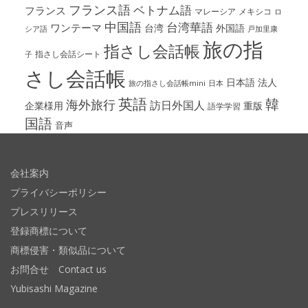
フランス語
ベトナム語
フランス
マレーシア
メキシコ
ロ
中国語
台湾華語
ワンテーマ
台湾
外国語
シア語
戸加里康
旅の指
指さし会話帳
指さし会話シート
子
さし会話帳
日本語
法人
旅の指さし会話帳mini
日本
英語
韓
海外旅行
訪日外国人
企業様用
重版
語学学習
国語
音声
会社案内
プライバシーポリシー
プレスリリース
登録商標について
商標侵害・類似品について
お問合せ Contact us
Yubisashi Magazine