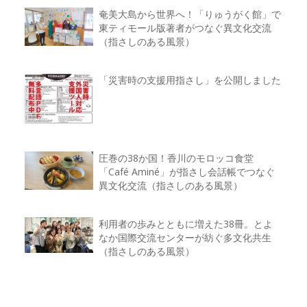
奄美大島から世界へ！「りゅうがく館」で
東ティモール版著者がつなぐ異文化交流
（指さしのある風景）
「災害時の支援用指さし」を公開しました
圧巻の38か国！香川のモロッコ食堂
「Café Aminé」が指さし会話帳でつなぐ
異文化交流（指さしのある風景）
利用者の歩みとともに増えた38冊。とよ
なか国際交流センターが紡ぐ多文化共生
（指さしのある風景）