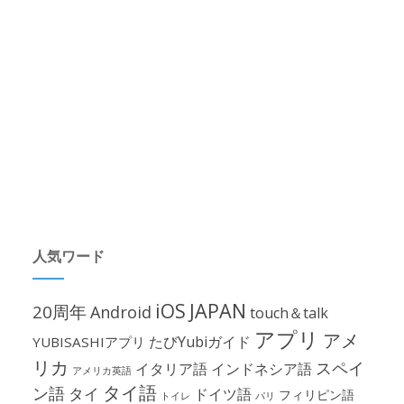
人気ワード
iOS
JAPAN
20周年
Android
touch＆talk
アプリ
アメ
たびYubiガイド
YUBISASHIアプリ
リカ
スペイ
イタリア語
インドネシア語
アメリカ英語
タイ語
ン語
タイ
ドイツ語
フィリピン語
パリ
トイレ