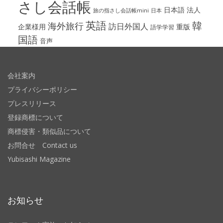
さし会話帳
日本語
法人
旅の指さし会話帳mini
日本
英語
韓
海外旅行
訪日外国人
企業様用
重版
語学学習
国語
音声
会社案内
プライバシーポリシー
プレスリリース
登録商標について
商標侵害・類似品について
お問合せ Contact us
Yubisashi Magazine
お知らせ