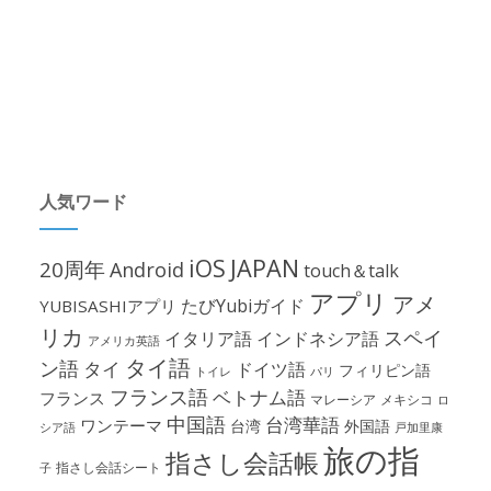
人気ワード
iOS
JAPAN
20周年
Android
touch＆talk
アプリ
アメ
たびYubiガイド
YUBISASHIアプリ
リカ
スペイ
イタリア語
インドネシア語
アメリカ英語
タイ語
ン語
タイ
ドイツ語
フィリピン語
パリ
トイレ
フランス語
ベトナム語
フランス
マレーシア
メキシコ
ロ
中国語
台湾華語
ワンテーマ
台湾
外国語
シア語
戸加里康
旅の指
指さし会話帳
指さし会話シート
子