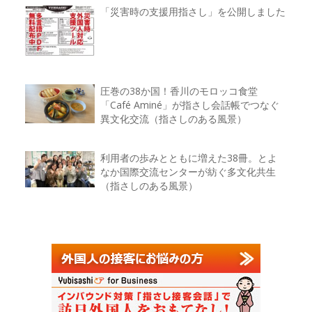
「災害時の支援用指さし」を公開しました
圧巻の38か国！香川のモロッコ食堂
「Café Aminé」が指さし会話帳でつなぐ
異文化交流（指さしのある風景）
利用者の歩みとともに増えた38冊。とよ
なか国際交流センターが紡ぐ多文化共生
（指さしのある風景）