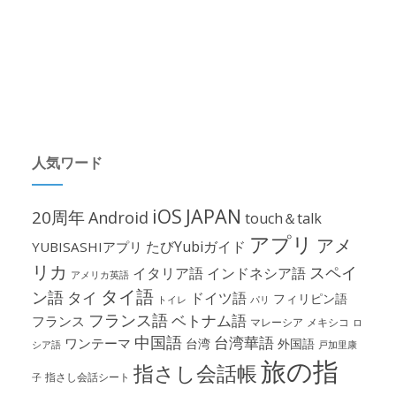
人気ワード
iOS
JAPAN
20周年
Android
touch＆talk
アプリ
アメ
たびYubiガイド
YUBISASHIアプリ
リカ
スペイ
イタリア語
インドネシア語
アメリカ英語
タイ語
ン語
タイ
ドイツ語
フィリピン語
パリ
トイレ
フランス語
ベトナム語
フランス
マレーシア
メキシコ
ロ
中国語
台湾華語
ワンテーマ
台湾
外国語
シア語
戸加里康
旅の指
指さし会話帳
指さし会話シート
子