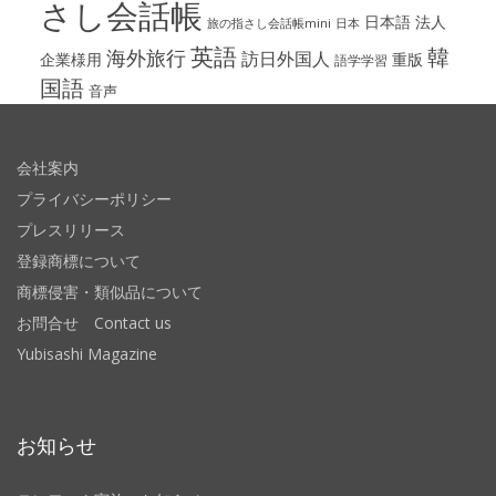
さし会話帳
日本語
法人
旅の指さし会話帳mini
日本
英語
韓
海外旅行
訪日外国人
企業様用
重版
語学学習
国語
音声
会社案内
プライバシーポリシー
プレスリリース
登録商標について
商標侵害・類似品について
お問合せ Contact us
Yubisashi Magazine
お知らせ