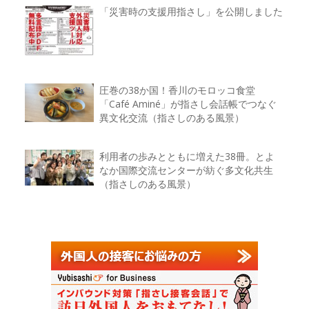
「災害時の支援用指さし」を公開しました
圧巻の38か国！香川のモロッコ食堂
「Café Aminé」が指さし会話帳でつなぐ
異文化交流（指さしのある風景）
利用者の歩みとともに増えた38冊。とよ
なか国際交流センターが紡ぐ多文化共生
（指さしのある風景）