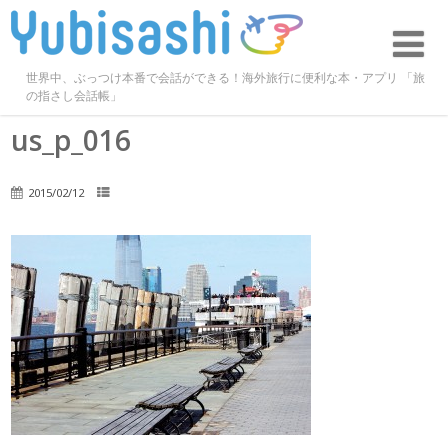
世界中、ぶっつけ本番で会話ができる！海外旅行に便利な本・アプリ 「旅
の指さし会話帳」
us_p_016
2015/02/12