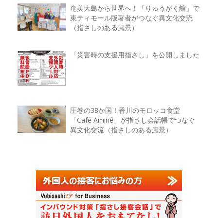
奄美大島から世界へ！「りゅうがく館」で
東ティモール版著者がつなぐ異文化交流
（指さしのある風景）
「災害時の支援用指さし」を公開しました
圧巻の38か国！香川のモロッコ食堂
「Café Aminé」が指さし会話帳でつなぐ
異文化交流（指さしのある風景）