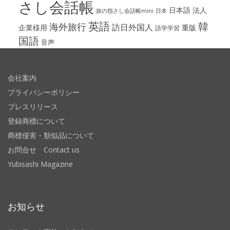
さし会話帳
日本語
法人
旅の指さし会話帳mini
日本
英語
韓
海外旅行
訪日外国人
企業様用
重版
語学学習
国語
音声
会社案内
プライバシーポリシー
プレスリリース
登録商標について
商標侵害・類似品について
お問合せ Contact us
Yubisashi Magazine
お知らせ