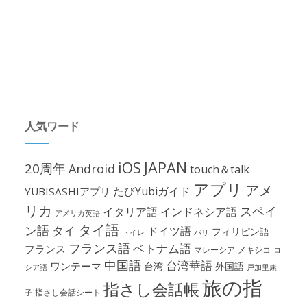
人気ワード
iOS
JAPAN
20周年
Android
touch＆talk
アプリ
アメ
たびYubiガイド
YUBISASHIアプリ
リカ
スペイ
イタリア語
インドネシア語
アメリカ英語
タイ語
ン語
タイ
ドイツ語
フィリピン語
パリ
トイレ
フランス語
ベトナム語
フランス
マレーシア
メキシコ
ロ
中国語
台湾華語
ワンテーマ
台湾
外国語
シア語
戸加里康
旅の指
指さし会話帳
指さし会話シート
子