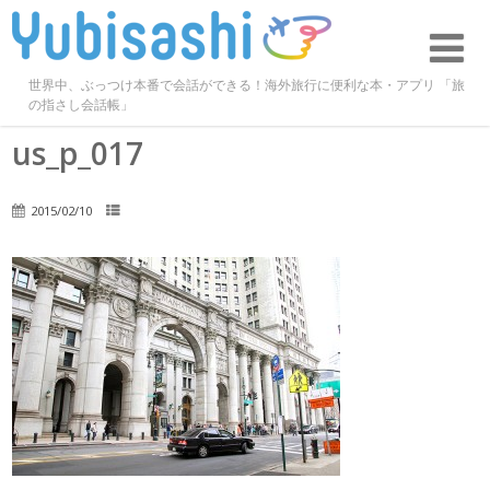
世界中、ぶっつけ本番で会話ができる！海外旅行に便利な本・アプリ 「旅
の指さし会話帳」
us_p_017
2015/02/10