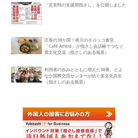
「災害時の支援用指さし」を公開しました
圧巻の38か国！香川のモロッコ食堂
「Café Aminé」が指さし会話帳でつなぐ
異文化交流（指さしのある風景）
利用者の歩みとともに増えた38冊。とよ
なか国際交流センターが紡ぐ多文化共生
（指さしのある風景）