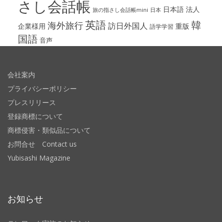
さし会話帳
日本語
法人
旅の指さし会話帳mini
日本
英語
韓
海外旅行
訪日外国人
企業様用
重版
語学学習
国語
音声
会社案内
プライバシーポリシー
プレスリリース
登録商標について
商標侵害・類似品について
お問合せ Contact us
Yubisashi Magazine
お知らせ