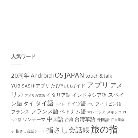
人気ワード
iOS
JAPAN
20周年
Android
touch＆talk
アプリ
アメ
たびYubiガイド
YUBISASHIアプリ
リカ
スペイ
イタリア語
インドネシア語
アメリカ英語
タイ語
ン語
タイ
ドイツ語
フィリピン語
パリ
トイレ
フランス語
ベトナム語
フランス
マレーシア
メキシコ
ロ
中国語
台湾華語
ワンテーマ
台湾
外国語
シア語
戸加里康
旅の指
指さし会話帳
指さし会話シート
子