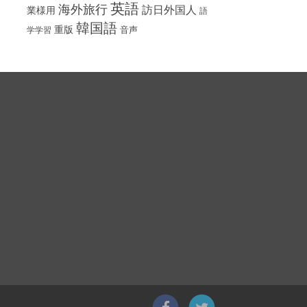
英語
海外旅行
訪日外国人
業様用
語
韓国語
重版
音声
学学習