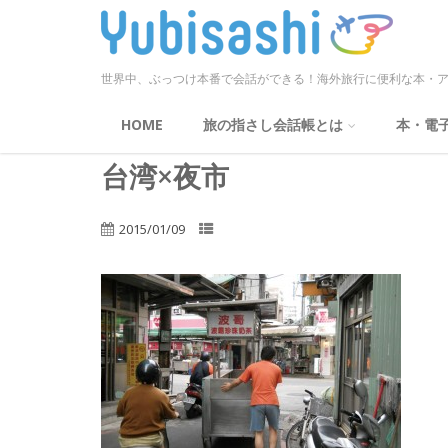
世界中、ぶっつけ本番で会話ができる！海外旅行に便利な本・ア
HOME
旅の指さし会話帳とは
本・電
台湾×夜市
2015/01/09