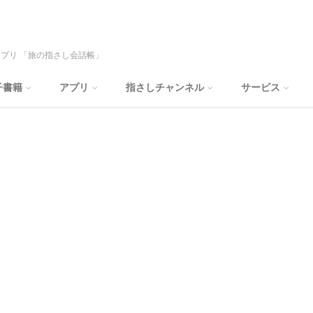
プリ 「旅の指さし会話帳」
子書籍
アプリ
指さしチャンネル
サービス