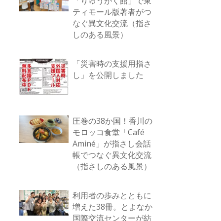
「りゅうがく館」で東
ティモール版著者がつ
なぐ異文化交流（指さ
しのある風景）
「災害時の支援用指さ
し」を公開しました
圧巻の38か国！香川の
モロッコ食堂「Café
Aminé」が指さし会話
帳でつなぐ異文化交流
（指さしのある風景）
利用者の歩みとともに
増えた38冊。とよなか
国際交流センターが紡