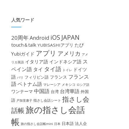
人気ワード
iOS
JAPAN
20周年
Android
touch＆talk
たび
YUBISASHIアプリ
アプリ
アメリカ
Yubiガイド
アメ
ス
イタリア語
インドネシア語
リカ英語
タイ語
ペイン語
タイ
ドイツ
トイレ
フランス
語
フランス
フィリピン語
パリ
語
ベトナム語
マレーシア
メキシコ
ロシア語
中国語
台湾華語
ワンテーマ
台湾
外国
指さし会
語
指さし会話シート
戸加里康子
旅の指さし会話
話帳
帳
日本語
法人企
旅の指さし会話帳mini
日本