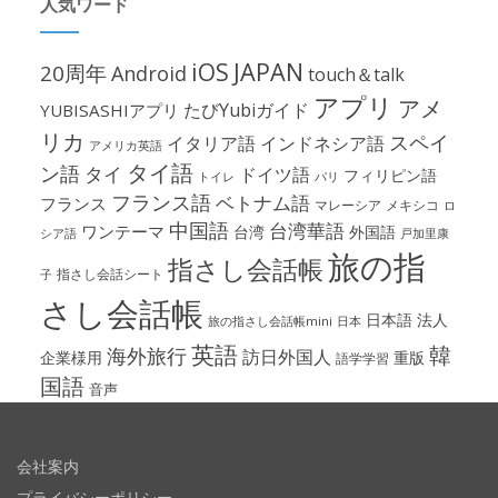
人気ワード
iOS
JAPAN
20周年
Android
touch＆talk
アプリ
アメ
たびYubiガイド
YUBISASHIアプリ
リカ
スペイ
イタリア語
インドネシア語
アメリカ英語
タイ語
ン語
タイ
ドイツ語
フィリピン語
パリ
トイレ
フランス語
ベトナム語
フランス
マレーシア
メキシコ
ロ
中国語
台湾華語
ワンテーマ
台湾
外国語
シア語
戸加里康
旅の指
指さし会話帳
指さし会話シート
子
さし会話帳
日本語
法人
旅の指さし会話帳mini
日本
英語
韓
海外旅行
訪日外国人
企業様用
重版
語学学習
国語
音声
会社案内
プライバシーポリシー