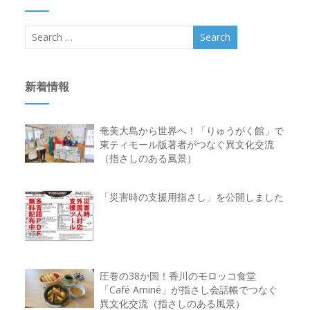
新着情報
奄美大島から世界へ！「りゅうがく館」で
東ティモール版著者がつなぐ異文化交流
（指さしのある風景）
「災害時の支援用指さし」を公開しました
圧巻の38か国！香川のモロッコ食堂
「Café Aminé」が指さし会話帳でつなぐ
異文化交流（指さしのある風景）