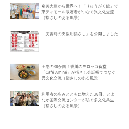
奄美大島から世界へ！「りゅうがく館」で
東ティモール版著者がつなぐ異文化交流
（指さしのある風景）
「災害時の支援用指さし」を公開しました
圧巻の38か国！香川のモロッコ食堂
「Café Aminé」が指さし会話帳でつなぐ
異文化交流（指さしのある風景）
利用者の歩みとともに増えた38冊。とよ
なか国際交流センターが紡ぐ多文化共生
（指さしのある風景）