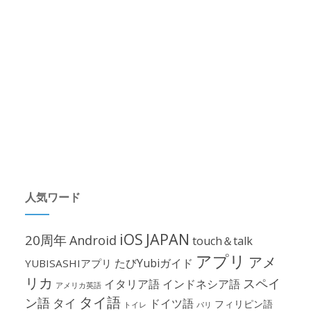
人気ワード
iOS
JAPAN
20周年
Android
touch＆talk
アプリ
アメ
たびYubiガイド
YUBISASHIアプリ
リカ
スペイ
イタリア語
インドネシア語
アメリカ英語
タイ語
ン語
タイ
ドイツ語
フィリピン語
パリ
トイレ