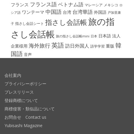
フランス語
ベトナム語
フランス
マレーシア
メキシコ
ロ
中国語
台湾華語
ワンテーマ
台湾
外国語
シア語
戸加里康
旅の指
指さし会話帳
指さし会話シート
子
さし会話帳
日本語
法人
旅の指さし会話帳mini
日本
英語
韓
海外旅行
訪日外国人
企業様用
重版
語学学習
国語
音声
会社案内
プライバシーポリシー
プレスリリース
登録商標について
商標侵害・類似品について
お問合せ Contact us
Yubisashi Magazine