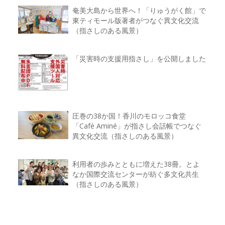
奄美大島から世界へ！「りゅうがく館」で
東ティモール版著者がつなぐ異文化交流
（指さしのある風景）
「災害時の支援用指さし」を公開しました
圧巻の38か国！香川のモロッコ食堂
「Café Aminé」が指さし会話帳でつなぐ
異文化交流（指さしのある風景）
利用者の歩みとともに増えた38冊。とよ
なか国際交流センターが紡ぐ多文化共生
（指さしのある風景）