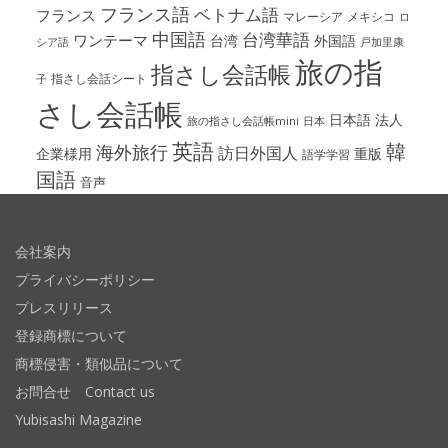
フランス語
ベトナム語
フランス
マレーシア
メキシコ
ロ
中国語
台湾華語
ワンテーマ
台湾
外国語
シア語
戸加里康
旅の指
指さし会話帳
指さし会話シート
子
さし会話帳
日本語
法人
旅の指さし会話帳mini
日本
英語
韓
海外旅行
訪日外国人
企業様用
重版
語学学習
国語
音声
会社案内
プライバシーポリシー
プレスリリース
登録商標について
商標侵害・類似品について
お問合せ Contact us
Yubisashi Magazine