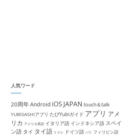
人気ワード
iOS
JAPAN
20周年
Android
touch＆talk
アプリ
アメ
たびYubiガイド
YUBISASHIアプリ
リカ
スペイ
イタリア語
インドネシア語
アメリカ英語
タイ語
ン語
タイ
ドイツ語
フィリピン語
パリ
トイレ