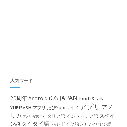
人気ワード
iOS
JAPAN
20周年
Android
touch＆talk
アプリ
アメ
たびYubiガイド
YUBISASHIアプリ
リカ
スペイ
イタリア語
インドネシア語
アメリカ英語
タイ語
ン語
タイ
ドイツ語
フィリピン語
パリ
トイレ