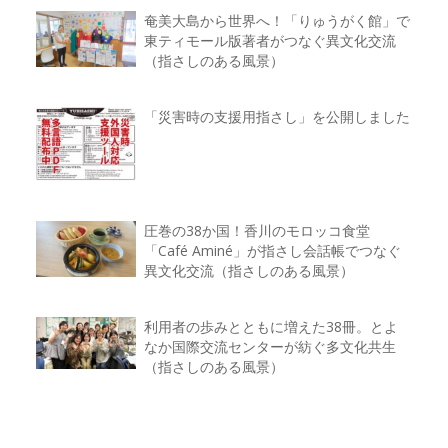
奄美大島から世界へ！「りゅうがく館」で
東ティモール版著者がつなぐ異文化交流
（指さしのある風景）
「災害時の支援用指さし」を公開しました
圧巻の38か国！香川のモロッコ食堂
「Café Aminé」が指さし会話帳でつなぐ
異文化交流（指さしのある風景）
利用者の歩みとともに増えた38冊。とよ
なか国際交流センターが紡ぐ多文化共生
（指さしのある風景）