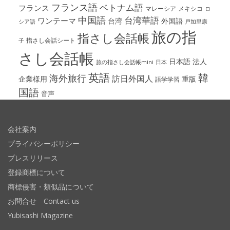
フランス語
ベトナム語
フランス
マレーシア
メキシコ
ロ
中国語
台湾華語
ワンテーマ
台湾
外国語
シア語
戸加里康
旅の指
指さし会話帳
指さし会話シート
子
さし会話帳
日本語
法人
旅の指さし会話帳mini
日本
英語
韓
海外旅行
訪日外国人
企業様用
重版
語学学習
国語
音声
会社案内
プライバシーポリシー
プレスリリース
登録商標について
商標侵害・類似品について
お問合せ Contact us
Yubisashi Magazine