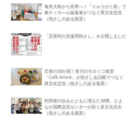
奄美大島から世界へ！「りゅうがく館」で
東ティモール版著者がつなぐ異文化交流
（指さしのある風景）
「災害時の支援用指さし」を公開しました
圧巻の38か国！香川のモロッコ食堂
「Café Aminé」が指さし会話帳でつなぐ
異文化交流（指さしのある風景）
利用者の歩みとともに増えた38冊。とよ
なか国際交流センターが紡ぐ多文化共生
（指さしのある風景）