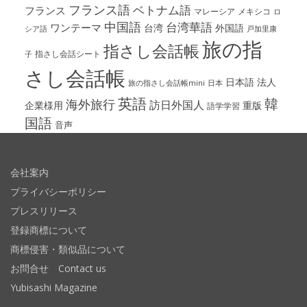
フランス語
ベトナム語
フランス
マレーシア
メキシコ
ロ
中国語
台湾華語
ワンテーマ
台湾
外国語
シア語
戸加里康
旅の指
指さし会話帳
指さし会話シート
子
さし会話帳
日本語
法人
旅の指さし会話帳mini
日本
英語
韓
海外旅行
訪日外国人
企業様用
重版
語学学習
国語
音声
会社案内
プライバシーポリシー
プレスリリース
登録商標について
商標侵害・類似品について
お問合せ Contact us
Yubisashi Magazine