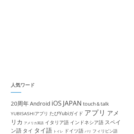
人気ワード
iOS
JAPAN
20周年
Android
touch＆talk
アプリ
アメ
たびYubiガイド
YUBISASHIアプリ
リカ
スペイ
イタリア語
インドネシア語
アメリカ英語
タイ語
ン語
タイ
ドイツ語
フィリピン語
パリ
トイレ