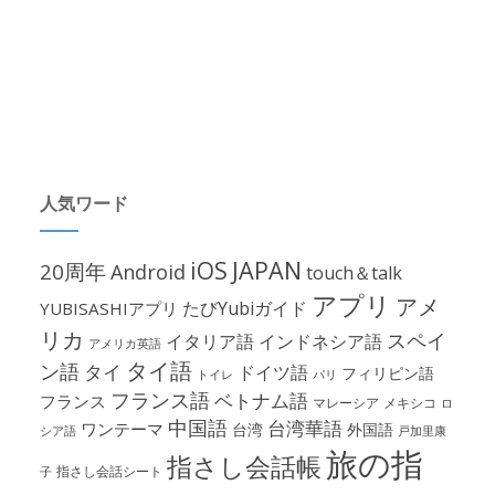
人気ワード
iOS
JAPAN
20周年
Android
touch＆talk
アプリ
アメ
たびYubiガイド
YUBISASHIアプリ
リカ
スペイ
イタリア語
インドネシア語
アメリカ英語
タイ語
ン語
タイ
ドイツ語
フィリピン語
パリ
トイレ
フランス語
ベトナム語
フランス
マレーシア
メキシコ
ロ
中国語
台湾華語
ワンテーマ
台湾
外国語
シア語
戸加里康
旅の指
指さし会話帳
指さし会話シート
子