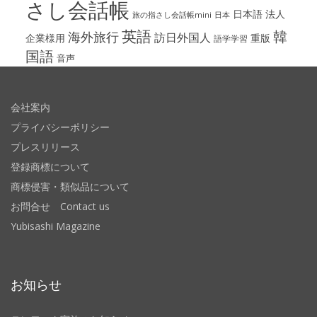
さし会話帳
日本語
法人
旅の指さし会話帳mini
日本
英語
韓
海外旅行
訪日外国人
企業様用
重版
語学学習
国語
音声
会社案内
プライバシーポリシー
プレスリリース
登録商標について
商標侵害・類似品について
お問合せ Contact us
Yubisashi Magazine
お知らせ