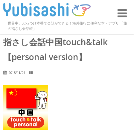
世界中、ぶっつけ本番で会話ができる！海外旅行に便利な本・アプリ 「旅
の指さし会話帳」
指さし会話中国touch&talk
【personal version】
2015/11/04