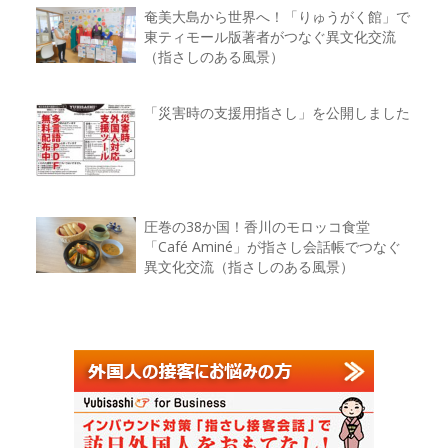
奄美大島から世界へ！「りゅうがく館」で
東ティモール版著者がつなぐ異文化交流
（指さしのある風景）
「災害時の支援用指さし」を公開しました
圧巻の38か国！香川のモロッコ食堂
「Café Aminé」が指さし会話帳でつなぐ
異文化交流（指さしのある風景）