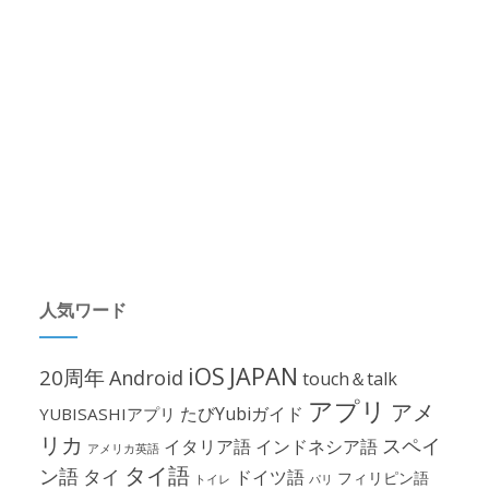
人気ワード
iOS
JAPAN
20周年
Android
touch＆talk
アプリ
アメ
たびYubiガイド
YUBISASHIアプリ
リカ
スペイ
イタリア語
インドネシア語
アメリカ英語
タイ語
ン語
タイ
ドイツ語
フィリピン語
パリ
トイレ