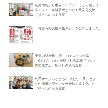
奄美大島から世界へ！「りゅうがく館」で
東ティモール版著者がつなぐ異文化交流
（指さしのある風景）
「災害時の支援用指さし」を公開しました
圧巻の38か国！香川のモロッコ食堂
「Café Aminé」が指さし会話帳でつなぐ
異文化交流（指さしのある風景）
利用者の歩みとともに増えた38冊。とよ
なか国際交流センターが紡ぐ多文化共生
（指さしのある風景）