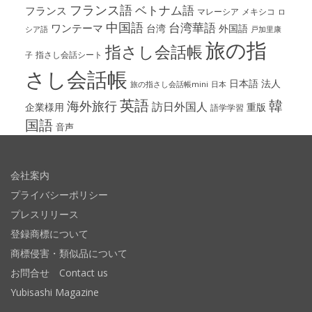
フランス語
ベトナム語
フランス
マレーシア
メキシコ
ロ
中国語
台湾華語
ワンテーマ
台湾
外国語
シア語
戸加里康
旅の指
指さし会話帳
指さし会話シート
子
さし会話帳
日本語
法人
旅の指さし会話帳mini
日本
英語
韓
海外旅行
訪日外国人
企業様用
重版
語学学習
国語
音声
会社案内
プライバシーポリシー
プレスリリース
登録商標について
商標侵害・類似品について
お問合せ Contact us
Yubisashi Magazine