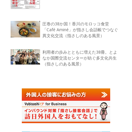
圧巻の38か国！香川のモロッコ食堂
「Café Aminé」が指さし会話帳でつなぐ
異文化交流（指さしのある風景）
利用者の歩みとともに増えた38冊。とよ
なか国際交流センターが紡ぐ多文化共生
（指さしのある風景）