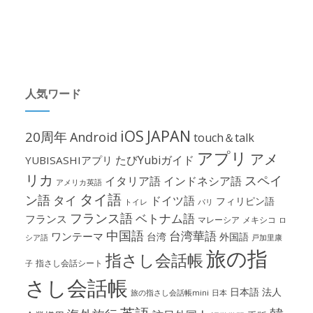
人気ワード
iOS
JAPAN
20周年
Android
touch＆talk
アプリ
アメ
たびYubiガイド
YUBISASHIアプリ
リカ
スペイ
イタリア語
インドネシア語
アメリカ英語
タイ語
ン語
タイ
ドイツ語
フィリピン語
パリ
トイレ
フランス語
ベトナム語
フランス
マレーシア
メキシコ
ロ
中国語
台湾華語
ワンテーマ
台湾
外国語
シア語
戸加里康
旅の指
指さし会話帳
指さし会話シート
子
さし会話帳
日本語
法人
旅の指さし会話帳mini
日本