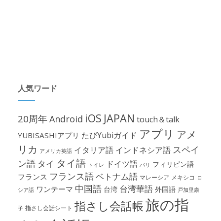
人気ワード
iOS
JAPAN
20周年
Android
touch＆talk
アプリ
アメ
たびYubiガイド
YUBISASHIアプリ
リカ
スペイ
イタリア語
インドネシア語
アメリカ英語
タイ語
ン語
タイ
ドイツ語
フィリピン語
パリ
トイレ
フランス語
ベトナム語
フランス
マレーシア
メキシコ
ロ
中国語
台湾華語
ワンテーマ
台湾
外国語
シア語
戸加里康
旅の指
指さし会話帳
指さし会話シート
子