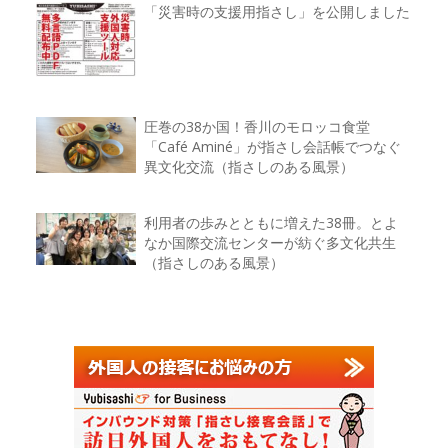
「災害時の支援用指さし」を公開しました
圧巻の38か国！香川のモロッコ食堂
「Café Aminé」が指さし会話帳でつなぐ
異文化交流（指さしのある風景）
利用者の歩みとともに増えた38冊。とよ
なか国際交流センターが紡ぐ多文化共生
（指さしのある風景）