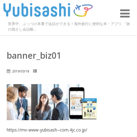
世界中、ぶっつけ本番で会話ができる！海外旅行に便利な本・アプリ 「旅
の指さし会話帳」
banner_biz01
2019/03/18
https://mv-www-yubisash–com.4jc.co.jp/