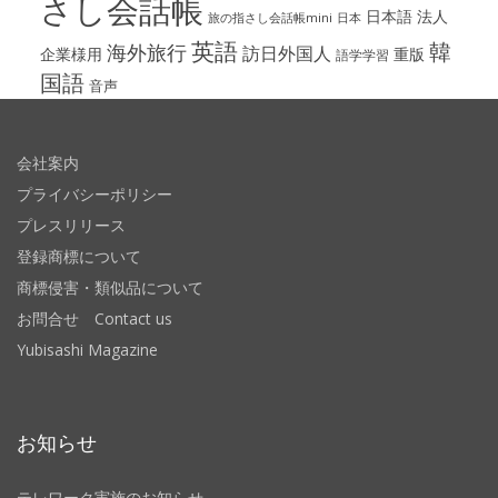
さし会話帳
日本語
法人
旅の指さし会話帳mini
日本
英語
韓
海外旅行
訪日外国人
企業様用
重版
語学学習
国語
音声
会社案内
プライバシーポリシー
プレスリリース
登録商標について
商標侵害・類似品について
お問合せ Contact us
Yubisashi Magazine
お知らせ
テレワーク実施のお知らせ