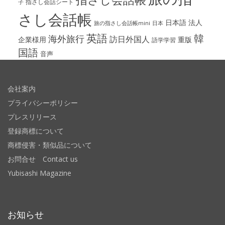
指さし会話シート
子
さし会話帳
日本語
法人
旅の指さし会話帳mini
日本
英語
韓
海外旅行
訪日外国人
企業様用
重版
語学学習
国語
音声
会社案内
プライバシーポリシー
プレスリリース
登録商標について
商標侵害・類似品について
お問合せ Contact us
Yubisashi Magazine
お知らせ