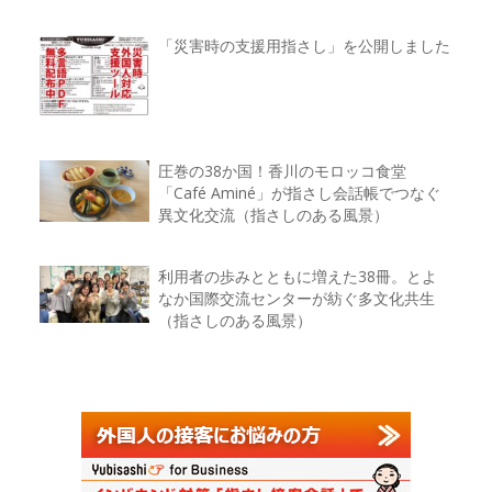
「災害時の支援用指さし」を公開しました
圧巻の38か国！香川のモロッコ食堂
「Café Aminé」が指さし会話帳でつなぐ
異文化交流（指さしのある風景）
利用者の歩みとともに増えた38冊。とよ
なか国際交流センターが紡ぐ多文化共生
（指さしのある風景）