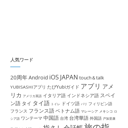
人気ワード
iOS
JAPAN
20周年
Android
touch＆talk
アプリ
アメ
たびYubiガイド
YUBISASHIアプリ
リカ
スペイ
イタリア語
インドネシア語
アメリカ英語
タイ語
ン語
タイ
ドイツ語
フィリピン語
パリ
トイレ
フランス語
ベトナム語
フランス
マレーシア
メキシコ
ロ
中国語
台湾華語
ワンテーマ
台湾
外国語
シア語
戸加里康
旅の指
指さし会話帳