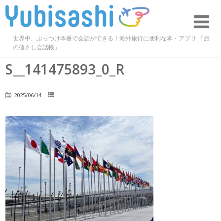
世界中、ぶっつけ本番で会話ができる！海外旅行に便利な本・アプリ 「旅
の指さし会話帳」
S__141475893_0_R
2025/06/14