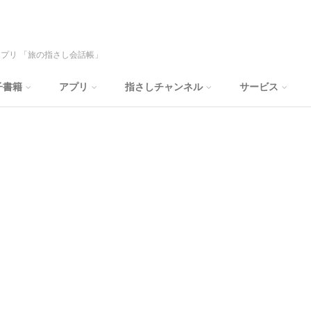
プリ 「旅の指さし会話帳」
子書籍
アプリ
指さしチャンネル
サービス