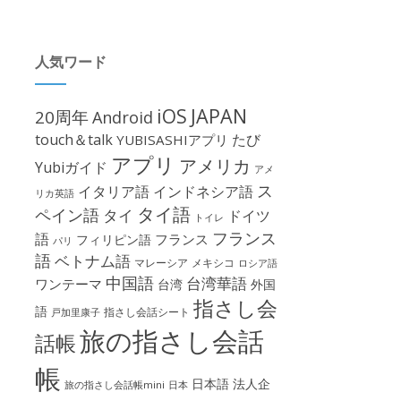
人気ワード
iOS
JAPAN
20周年
Android
touch＆talk
たび
YUBISASHIアプリ
アプリ
アメリカ
Yubiガイド
アメ
ス
イタリア語
インドネシア語
リカ英語
タイ語
ペイン語
タイ
ドイツ
トイレ
フランス
語
フランス
フィリピン語
パリ
語
ベトナム語
マレーシア
メキシコ
ロシア語
中国語
台湾華語
ワンテーマ
台湾
外国
指さし会
語
指さし会話シート
戸加里康子
旅の指さし会話
話帳
帳
日本語
法人企
旅の指さし会話帳mini
日本