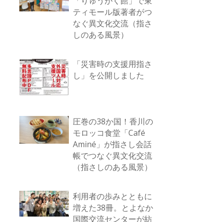
「りゅうがく館」で東
ティモール版著者がつ
なぐ異文化交流（指さ
しのある風景）
「災害時の支援用指さ
し」を公開しました
圧巻の38か国！香川の
モロッコ食堂「Café
Aminé」が指さし会話
帳でつなぐ異文化交流
（指さしのある風景）
利用者の歩みとともに
増えた38冊。とよなか
国際交流センターが紡