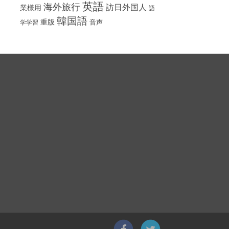
英語
海外旅行
訪日外国人
業様用
語
韓国語
重版
音声
学学習