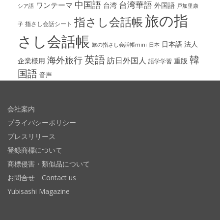
中国語
台湾華語
ワンテーマ
台湾
外国語
シア語
戸加里康
旅の指
指さし会話帳
指さし会話シート
子
さし会話帳
日本語
法人
旅の指さし会話帳mini
日本
英語
韓
海外旅行
訪日外国人
企業様用
重版
語学学習
国語
音声
会社案内
プライバシーポリシー
プレスリリース
登録商標について
商標侵害・類似品について
お問合せ Contact us
Yubisashi Magazine