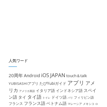
人気ワード
iOS
JAPAN
20周年
Android
touch＆talk
アプリ
アメ
たびYubiガイド
YUBISASHIアプリ
リカ
スペイ
イタリア語
インドネシア語
アメリカ英語
タイ語
ン語
タイ
ドイツ語
フィリピン語
パリ
トイレ
フランス語
ベトナム語
フランス
マレーシア
メキシコ
ロ