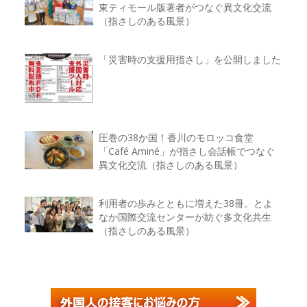
東ティモール版著者がつなぐ異文化交流
（指さしのある風景）
「災害時の支援用指さし」を公開しました
圧巻の38か国！香川のモロッコ食堂
「Café Aminé」が指さし会話帳でつなぐ
異文化交流（指さしのある風景）
利用者の歩みとともに増えた38冊。とよ
なか国際交流センターが紡ぐ多文化共生
（指さしのある風景）