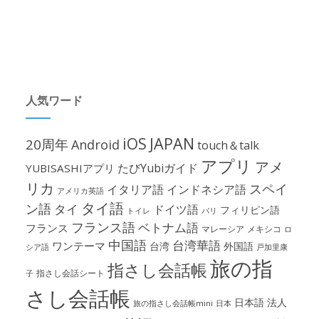
人気ワード
iOS
JAPAN
20周年
Android
touch＆talk
アプリ
アメ
たびYubiガイド
YUBISASHIアプリ
リカ
スペイ
イタリア語
インドネシア語
アメリカ英語
タイ語
ン語
タイ
ドイツ語
フィリピン語
パリ
トイレ
フランス語
ベトナム語
フランス
マレーシア
メキシコ
ロ
中国語
台湾華語
ワンテーマ
台湾
外国語
シア語
戸加里康
旅の指
指さし会話帳
指さし会話シート
子
さし会話帳
日本語
法人
旅の指さし会話帳mini
日本