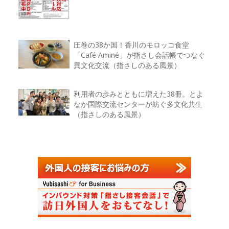
圧巻の38か国！香川のモロッコ食堂
「Café Aminé」が指さし会話帳でつなぐ
異文化交流（指さしのある風景）
利用者の歩みとともに増えた38冊。とよ
なか国際交流センターが紡ぐ多文化共生
（指さしのある風景）