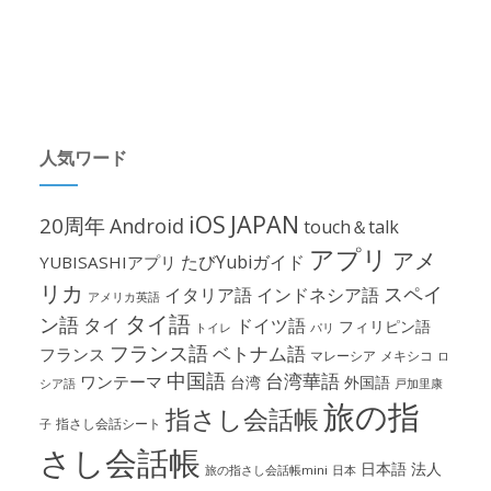
人気ワード
iOS
JAPAN
20周年
Android
touch＆talk
アプリ
アメ
たびYubiガイド
YUBISASHIアプリ
リカ
スペイ
イタリア語
インドネシア語
アメリカ英語
タイ語
ン語
タイ
ドイツ語
フィリピン語
パリ
トイレ
フランス語
ベトナム語
フランス
マレーシア
メキシコ
ロ
中国語
台湾華語
ワンテーマ
台湾
外国語
シア語
戸加里康
旅の指
指さし会話帳
指さし会話シート
子
さし会話帳
日本語
法人
旅の指さし会話帳mini
日本