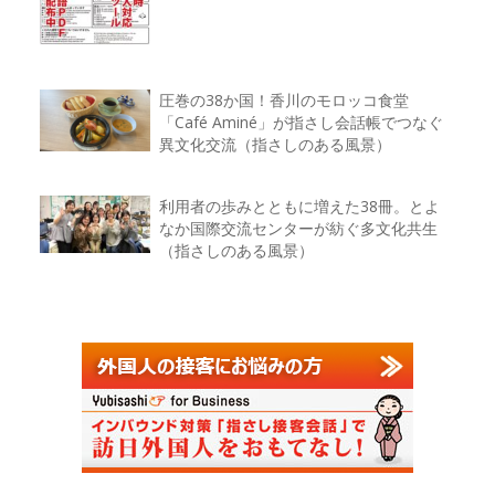
圧巻の38か国！香川のモロッコ食堂
「Café Aminé」が指さし会話帳でつなぐ
異文化交流（指さしのある風景）
利用者の歩みとともに増えた38冊。とよ
なか国際交流センターが紡ぐ多文化共生
（指さしのある風景）