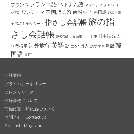
フランス語
ベトナム語
フランス
マレーシア
メキシコ
ロ
中国語
台湾華語
ワンテーマ
台湾
外国語
シア語
戸加里康
旅の指
指さし会話帳
指さし会話シート
子
さし会話帳
日本語
法人
旅の指さし会話帳mini
日本
英語
韓
海外旅行
訪日外国人
企業様用
重版
語学学習
国語
音声
会社案内
プライバシーポリシー
プレスリリース
登録商標について
商標侵害・類似品について
お問合せ Contact us
Yubisashi Magazine