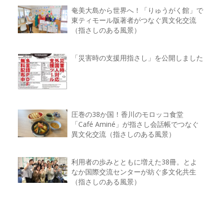
奄美大島から世界へ！「りゅうがく館」で
東ティモール版著者がつなぐ異文化交流
（指さしのある風景）
「災害時の支援用指さし」を公開しました
圧巻の38か国！香川のモロッコ食堂
「Café Aminé」が指さし会話帳でつなぐ
異文化交流（指さしのある風景）
利用者の歩みとともに増えた38冊。とよ
なか国際交流センターが紡ぐ多文化共生
（指さしのある風景）