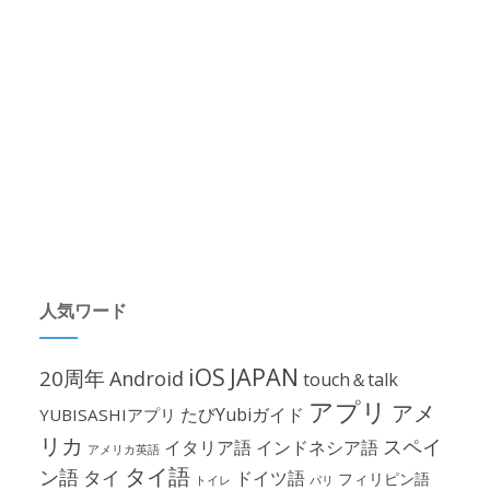
人気ワード
iOS
JAPAN
20周年
Android
touch＆talk
アプリ
アメ
たびYubiガイド
YUBISASHIアプリ
リカ
スペイ
イタリア語
インドネシア語
アメリカ英語
タイ語
ン語
タイ
ドイツ語
フィリピン語
パリ
トイレ