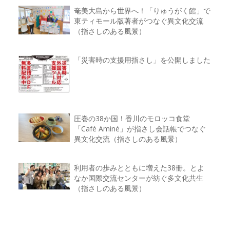
奄美大島から世界へ！「りゅうがく館」で
東ティモール版著者がつなぐ異文化交流
（指さしのある風景）
「災害時の支援用指さし」を公開しました
圧巻の38か国！香川のモロッコ食堂
「Café Aminé」が指さし会話帳でつなぐ
異文化交流（指さしのある風景）
利用者の歩みとともに増えた38冊。とよ
なか国際交流センターが紡ぐ多文化共生
（指さしのある風景）