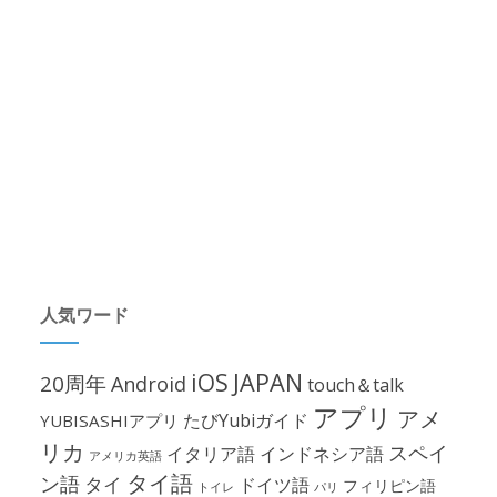
人気ワード
iOS
JAPAN
20周年
Android
touch＆talk
アプリ
アメ
たびYubiガイド
YUBISASHIアプリ
リカ
スペイ
イタリア語
インドネシア語
アメリカ英語
タイ語
ン語
タイ
ドイツ語
フィリピン語
パリ
トイレ