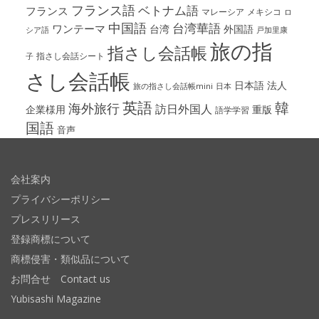
フランス語
ベトナム語
フランス
マレーシア
メキシコ
ロ
中国語
台湾華語
ワンテーマ
台湾
外国語
シア語
戸加里康
旅の指
指さし会話帳
指さし会話シート
子
さし会話帳
日本語
法人
旅の指さし会話帳mini
日本
英語
韓
海外旅行
訪日外国人
企業様用
重版
語学学習
国語
音声
会社案内
プライバシーポリシー
プレスリリース
登録商標について
商標侵害・類似品について
お問合せ Contact us
Yubisashi Magazine