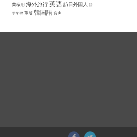
英語
海外旅行
訪日外国人
業様用
語
韓国語
重版
音声
学学習