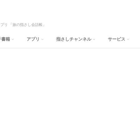
プリ 「旅の指さし会話帳」
子書籍
アプリ
指さしチャンネル
サービス