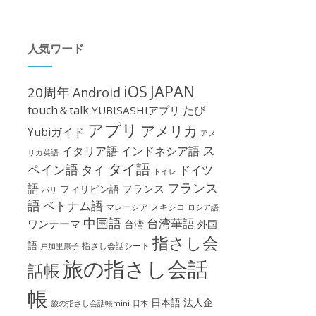
人気ワード
iOS
JAPAN
20周年
Android
touch＆talk
たび
YUBISASHIアプリ
アプリ
アメリカ
Yubiガイド
アメ
ス
イタリア語
インドネシア語
リカ英語
タイ語
ペイン語
タイ
ドイツ
トイレ
フランス
語
フランス
フィリピン語
パリ
語
ベトナム語
マレーシア
メキシコ
ロシア語
中国語
台湾華語
ワンテーマ
台湾
外国
指さし会
語
指さし会話シート
戸加里康子
旅の指さし会話
話帳
帳
日本語
法人企
旅の指さし会話帳mini
日本