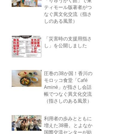
「りゅうがく館」で東
ティモール版著者がつ
なぐ異文化交流（指さ
しのある風景）
「災害時の支援用指さ
し」を公開しました
圧巻の38か国！香川の
モロッコ食堂「Café
Aminé」が指さし会話
帳でつなぐ異文化交流
（指さしのある風景）
利用者の歩みとともに
増えた38冊。とよなか
国際交流センターが紡