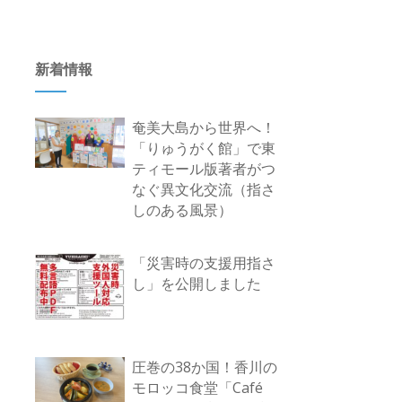
新着情報
奄美大島から世界へ！
「りゅうがく館」で東
ティモール版著者がつ
なぐ異文化交流（指さ
しのある風景）
「災害時の支援用指さ
し」を公開しました
圧巻の38か国！香川の
モロッコ食堂「Café