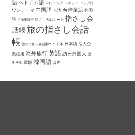
語
ベトナム語
マレーシア
メキシコ
ロシア語
中国語
台湾華語
ワンテーマ
台湾
外国
指さし会
語
指さし会話シート
戸加里康子
旅の指さし会話
話帳
帳
日本語
法人企
旅の指さし会話帳mini
日本
英語
海外旅行
訪日外国人
業様用
語
韓国語
重版
音声
学学習