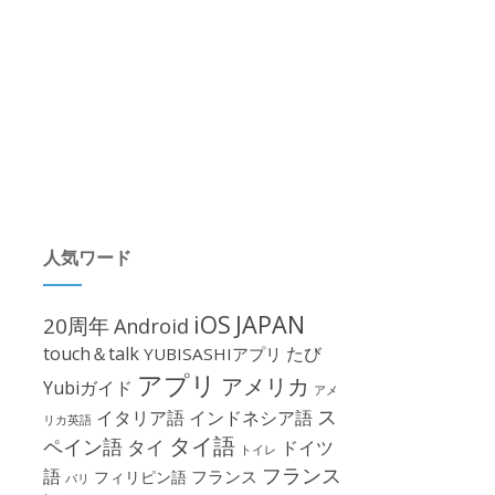
人気ワード
iOS
JAPAN
20周年
Android
touch＆talk
たび
YUBISASHIアプリ
アプリ
アメリカ
Yubiガイド
アメ
ス
イタリア語
インドネシア語
リカ英語
タイ語
ペイン語
タイ
ドイツ
トイレ
フランス
語
フランス
フィリピン語
パリ